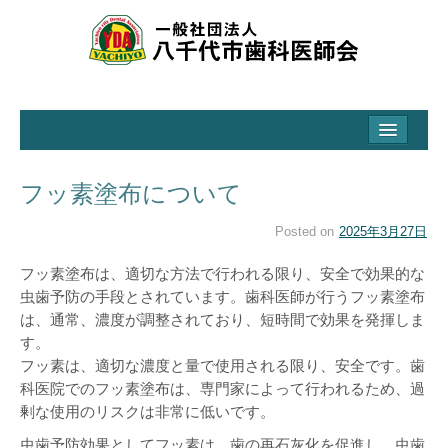
ホーム
八千代市歯科医師会とは
フッ素塗布について
会の活動と取り組み
Posted on
2025年3月27日
市からの受託事業
フッ素塗布は、適切な方法で行われる限り、安全で効果的な
学校歯科保健・地域保健事業
虫歯予防の手段とされています。歯科医師が行うフッ素塗布
は、通常、濃度が調整されており、短時間で効果を発揮しま
イベント
す。
フッ素は、適切な濃度と量で使用される限り、安全です。歯
歯っぴいやちよ事業
科医院でのフッ素塗布は、専門家によって行われるため、過
講習会
剰な使用のリスクは非常に低いです。
虫歯予防効果としてフッ素は、歯の再石灰化を促進し、虫歯