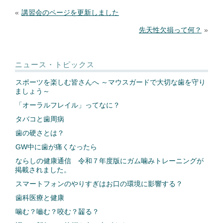
«
講習会のページを更新しました
先天性欠損って何？
»
ニュース・トピックス
スポーツを楽しむ皆さんへ ～マウスガードで大切な歯を守り
ましょう～
「オーラルフレイル」ってなに？
タバコと歯周病
歯の硬さとは？
GW中に歯が痛くなったら
ならしの健康通信 令和７年度版にガム噛みトレーニングが
掲載されました。
スマートフォンのやりすぎはお口の環境に影響する？
歯科医療と健康
噛む？嚙む？咬む？齧る？