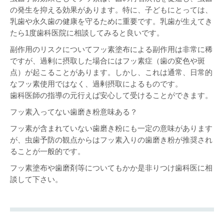
歯の豆知識
の発生を抑える効果があります。特に、子どもにとっては、
会員歯科医療機関
乳歯や永久歯の健康を守るために重要です。乳歯が生えてき
たら1度歯科医院に相談してみると良いです。
入会のご案内
副作用のリスクについてフッ素塗布による副作用は非常に稀
ですが、過剰に摂取した場合にはフッ素症（歯の変色や斑
点）が起こることがあります。しかし、これは通常、日常的
なフッ素使用ではなく、過剰摂取によるものです。
歯科医師の指導の元行えば安心して受けることができます。
フッ素入ってない歯磨き粉意味ある？
フッ素が含まれていない歯磨き粉にも一定の意味があります
が、虫歯予防の観点からはフッ素入りの歯磨き粉が推奨され
ることが一般的です。
フッ素塗布や歯磨剤等についてもかか是非りつけ歯科医に相
談して下さい。