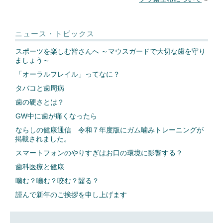
歯の豆知識
会員歯科医療機関
ニュース・トピックス
入会のご案内
スポーツを楽しむ皆さんへ ～マウスガードで大切な歯を守り
ましょう～
「オーラルフレイル」ってなに？
タバコと歯周病
歯の硬さとは？
GW中に歯が痛くなったら
ならしの健康通信 令和７年度版にガム噛みトレーニングが
掲載されました。
スマートフォンのやりすぎはお口の環境に影響する？
歯科医療と健康
噛む？嚙む？咬む？齧る？
謹んで新年のご挨拶を申し上げます