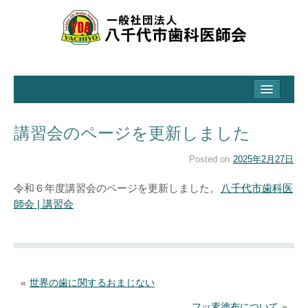
ホーム
八千代市歯科医師会とは
講習会のページを更新しました
会の活動と取り組み
Posted on
2025年2月27日
市からの受託事業
令和６年度講習会のページを更新しました。
八千代市歯科医
学校歯科保健・地域保健事業
師会 | 講習会
イベント
歯っぴいやちよ事業
講習会
«
世界の歯に関するおまじない
フッ素塗布について
»