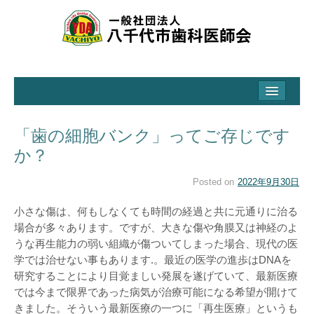
ホーム
八千代市歯科医師会とは
「歯の細胞バンク」ってご存じです
会の活動と取り組み
か？
市からの受託事業
Posted on
2022年9月30日
学校歯科保健・地域保健事業
小さな傷は、何もしなくても時間の経過と共に元通りに治る
場合が多々あります。ですが、大きな傷や角膜又は神経のよ
イベント
うな再生能力の弱い組織が傷ついてしまった場合、現代の医
歯っぴいやちよ事業
学では治せない事もあります.。最近の医学の進歩はDNAを
研究することにより目覚ましい発展を遂げていて、最新医療
講習会
では今まで限界であった病気が治療可能になる希望が開けて
きました。そういう最新医療の一つに「再生医療」というも