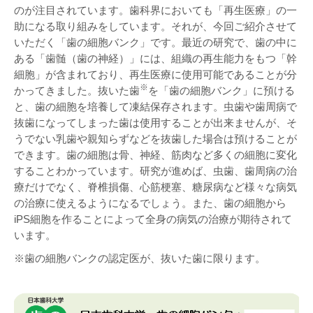
歯の豆知識
のが注目されています。歯科界においても「再生医療」の一
助になる取り組みをしています。それが、今回ご紹介させて
会員歯科医療機関
いただく「歯の細胞バンク」です。最近の研究で、歯の中に
入会のご案内
ある「歯髄（歯の神経）」には、組織の再生能力をもつ「幹
細胞」が含まれており、再生医療に使用可能であることが分
※
かってきました。抜いた歯
を「歯の細胞バンク」に預ける
と、歯の細胞を培養して凍結保存されます。虫歯や歯周病で
抜歯になってしまった歯は使用することが出来ませんが、そ
うでない乳歯や親知らずなどを抜歯した場合は預けることが
できます。歯の細胞は骨、神経、筋肉など多くの細胞に変化
することわかっています。研究が進めば、虫歯、歯周病の治
療だけでなく、脊椎損傷、心筋梗塞、糖尿病など様々な病気
の治療に使えるようになるでしょう。また、歯の細胞から
iPS細胞を作ることによって全身の病気の治療が期待されて
います。
※歯の細胞バンクの認定医が、抜いた歯に限ります。